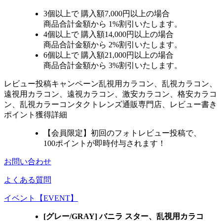
3個
以上で 購入額
7,000円以上
の場合
商品合計金額から
1%
割引いたします。
4個
以上で 購入額
14,000円以上
の場合
商品合計金額から
2%
割引いたします。
6個
以上で 購入額
21,000円以上
の場合
商品合計金額から
3%
割引いたします。
レビュー
投稿キャンペーン
乱視用カラコン、乱視カラコン、
遠視用カラコン、遠視カラコン、激安カラコン、格安カラコ
ン、乱視カラーコンタクトレンズ通販専門店、レビュー書き
ポイント獲得詳細
【会員限定】初回
のフォトレビュー投稿で、
100ポイント
が
即時
付与されます！
お問い合わせ
よくある質問
イベント【EVENT】
[グレー/GRAY] バニラ スター、乱視用カラコ