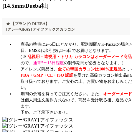
[14.5mm/Dueba社]
★
【ブランド: DUEBA】
[グレー/GRAY] アイファックスカラコン
商品の準備に2~5日ほどかかり、配送期間がK-Packetの場合7
日、EMS&代金引換は3~5日でお届けとなります。
(※
乱視用・遠視用・トリカ カラコンはオーダーメード商品
ので、
通常5〜15日程度
の製作期間が必要となります。）
アイレンズ商品は、
全ての韓国カラコンは100%正規品
とし
FDA・GMP・CE・ISO 認証
を受けた高級カラコン輸出品の
取り扱っております。ご安心の上、お買い物をお楽しみくだ
い。
期間の余裕を持ってご注文ください。また、
オーダーメード
は個人用注文製作方式なので、商品を受け取る後、返品でき
ます。
予め、ご了承下さいませ。