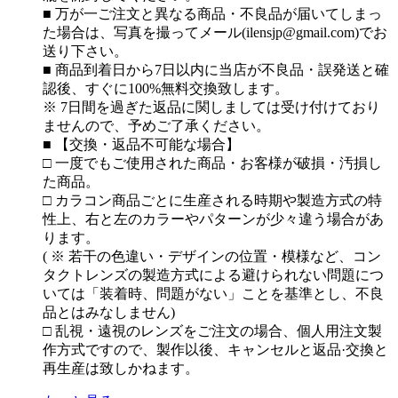
■ 万が一ご注文と異なる商品・不良品が届いてしまっ
た場合は、写真を撮ってメール(ilensjp@gmail.com)でお
送り下さい。
■ 商品到着日から7日以内に当店が不良品・誤発送と確
認後、すぐに100%無料交換致します。
※ 7日間を過ぎた返品に関しましては受け付けており
ませんので、予めご了承ください。
■ 【交換・返品不可能な場合】
□ 一度でもご使用された商品・お客様が破損・汚損し
た商品。
□ カラコン商品ごとに生産される時期や製造方式の特
性上、右と左のカラーやパターンが少々違う場合があ
ります。
( ※ 若干の色違い・デザインの位置・模様など、コン
タクトレンズの製造方式による避けられない問題につ
いては「装着時、問題がない」ことを基準とし、不良
品とはみなしません)
□ 乱視・遠視のレンズをご注文の場合、個人用注文製
作方式ですので、製作以後、キャンセルと返品·交換と
再生産は致しかねます。