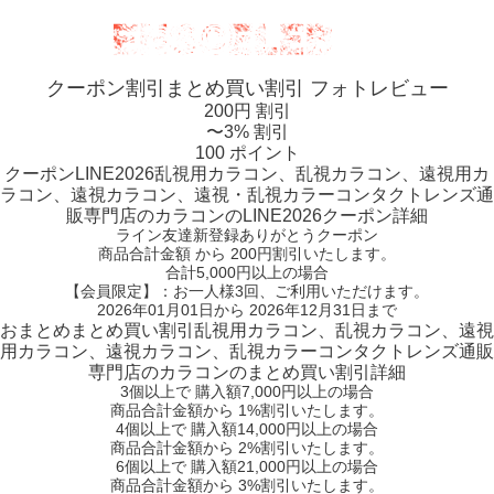
クーポン割引
まとめ買い割引
フォトレビュー
200円 割引
〜3% 割引
100 ポイント
クーポン
LINE2026
乱視用カラコン、乱視カラコン、遠視用カ
ラコン、遠視カラコン、遠視・乱視カラーコンタクトレンズ通
販専門店のカラコンのLINE2026クーポン詳細
ライン友達新登録ありがとうクーポン
商品合計金額 から 200円割引
いたします。
合計5,000円以上
の場合
【会員限定】：お一人様
3回
、ご利用いただけます。
2026年01月01日から 2026年12月31日まで
おまとめ
まとめ買い割引
乱視用カラコン、乱視カラコン、遠視
用カラコン、遠視カラコン、乱視カラーコンタクトレンズ通販
専門店のカラコンのまとめ買い割引詳細
3個
以上で 購入額
7,000円以上
の場合
商品合計金額から
1%
割引いたします。
4個
以上で 購入額
14,000円以上
の場合
商品合計金額から
2%
割引いたします。
6個
以上で 購入額
21,000円以上
の場合
商品合計金額から
3%
割引いたします。