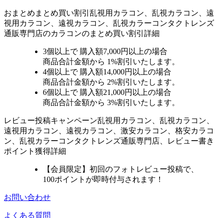
おまとめ
まとめ買い割引
乱視用カラコン、乱視カラコン、遠
視用カラコン、遠視カラコン、乱視カラーコンタクトレンズ
通販専門店のカラコンのまとめ買い割引詳細
3個
以上で 購入額
7,000円以上
の場合
商品合計金額から
1%
割引いたします。
4個
以上で 購入額
14,000円以上
の場合
商品合計金額から
2%
割引いたします。
6個
以上で 購入額
21,000円以上
の場合
商品合計金額から
3%
割引いたします。
レビュー
投稿キャンペーン
乱視用カラコン、乱視カラコン、
遠視用カラコン、遠視カラコン、激安カラコン、格安カラコ
ン、乱視カラーコンタクトレンズ通販専門店、レビュー書き
ポイント獲得詳細
【会員限定】初回
のフォトレビュー投稿で、
100ポイント
が
即時
付与されます！
お問い合わせ
よくある質問