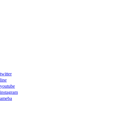
ter
ne
tube
agram
eba