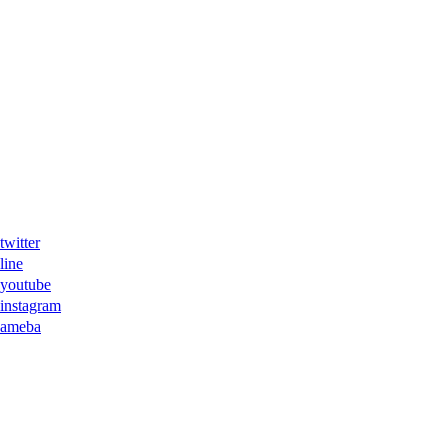
ter
ne
tube
agram
eba