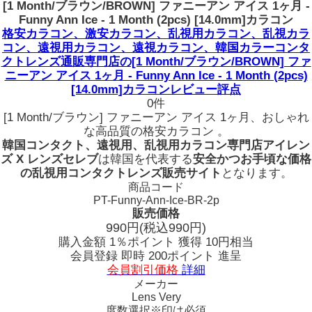
[1 Month/ブラウン/BROWN] ファニーアン アイス 1ヶ月 -
Funny Ann Ice - 1 Month (2pcs) [14.0mm]カラコン
格安カラコン、激安カラコン、乱視用カラコン、乱視カラ
コン、遠視用カラコン、遠視カラコン、韓国カラーコンタ
クトレンズ通販専門店の[1 Month/ブラウン/BROWN] ファ
ニーアン アイス 1ヶ月 - Funny Ann Ice - 1 Month (2pcs)
[14.0mm]カラコンレビュー評点
0件
[1 Month/ブラウン] ファニーアン アイス 1ヶ月、おしゃれ
な高品質の格安カラコン 。
韓国コンタクト、遠視用、乱視用カラコン専門店アイレン
ズ X レンズセレブ
は韓国を代表する
安全かつお手頃な価格
の乱視用コンタクトレンズ販売サイト
となります。
商品コード
PT-Funny-Ann-Ice-BR-2p
販売価格
990
円
(税込990円)
購入金額
1％ポイント 獲得
10円相当
会員登録 即時
200ポイント
進呈
会員割引価格
詳細
メーカー
Lens Very
度数選択
※印は必須