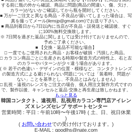
する前に瓶の外から確認、商品に問題(商品の間違い、傷、欠け、
カラー)がないかご確認してから瓶を開封してください。
■ 万が一ご注文と異なる商品・不良品が届いてしまった場合は、写
真を撮ってメール(ilensjp@gmail.com)でお送り下さい。
■ 商品到着日から7日以内に当店が不良品・誤発送と確認後、すぐ
に100%無料交換致します。
※ 7日間を過ぎた返品に関しましては受け付けておりませんので、
予めご了承ください。
■ 【交換・返品不可能な場合】
□ 一度でもご使用された商品・お客様が破損・汚損した商品。
□ カラコン商品ごとに生産される時期や製造方式の特性上、右と左
のカラーやパターンが少々違う場合があります。
( ※ 若干の色違い・デザインの位置・模様など、コンタクトレンズ
の製造方式による避けられない問題については「装着時、問題が
ない」ことを基準とし、不良品とはみなしません)
□ 乱視・遠視のレンズをご注文の場合、個人用注文製作方式ですの
で、製作以後、キャンセルと返品·交換と再生産は致しかねます。
もっと見る
韓国コンタクト、遠視用、乱視用カラコン専門店アイレン
ズ X レンズセレブ サポートセンター
営業時間 : 平日 : 午前10時〜午後17時 ( 土、日、祝日休業
)
(
お問い合わせ
での受け付けております。)
E-MAIL : goodlhs@nate.com