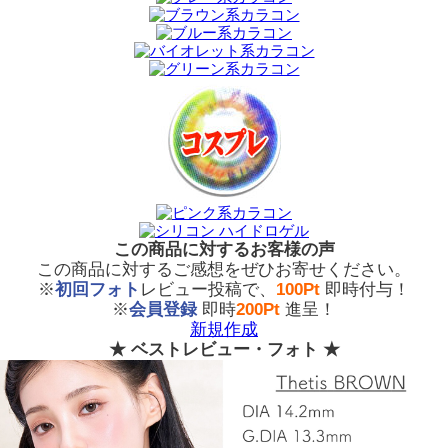
この商品に対するお客様の声
この商品に対するご感想をぜひお寄せください。
※
初回フォト
レビュー投稿で、
100Pt
即時付与！
※
会員登録
即時
200Pt
進呈！
新規作成
★ ベストレビュー・フォト ★