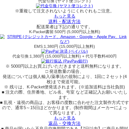
代金引換 (ヤマト便コレクト)
※重複して注文されないようにくれぐれもご注意。
もっと見る
送料・配送方法
配送業者は下記の通りです。
K-Packet書留:500円 (5,000円以上無料)
EMS:1,380円 (15,000円以上無料)
代金引換:1,380円 (15,000円以上無料) + 代引手数料400円
※ 5000円以上お買上げいただきますと送料無料になります。
□ 発送数量の場合、
発送については個人輸入/薬事法の規制により、1回に 2 セット(4
枚)まで発送可能。
※ 残りは、K-Packet便発送されます。(※追加送料は当社負担)
■ 注文の際、住所番地、ビル名、号室 など正確記入お願いいたし
ます。
■ 乱視・遠視の商品は、お客様の度数に合わせた注文製作方式です
ので、通常5～15日ほどかかります。(制作期間はメーカーによっ
て異なります。)
もっと見る
返品・交換方法
■ 商品が届いたら不良品交換期間である【7日以内】に商品を開封