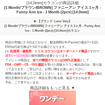
[14.0mm]カラコンの商品詳細
[1 Month/ブラウン/BROWN] ファニーアン アイス 1ヶ月 -
Funny Ann Ice - 1 Month (2pcs) [14.0mm]
★
【ブランド: Lens Very】
[1 Month/ブラウン/BROWN] ファニーアン アイス 1ヶ月 - Funny Ann
Ice - 1 Month (2pcs) [14.0mm]カラコン
商品の準備に2~5日ほどかかり、配送期間がK-Packetの場合7〜12日、
EMS&代金引換は3~5日でお届けとなります。
(※
乱視用・遠視用・トリカ カラコンはオーダーメード商品
ですので、
通常5〜15日程度
の製作期間が必要となります。）
アイレンズ商品は、
全ての韓国カラコンは100%正規品
として、
FDA・GMP・CE・ISO 認証
を受けた高級カラコン輸出品のみ、取り扱
っております。ご安心の上、お買い物をお楽しみください。
期間の余裕を持ってご注文ください。また、
オーダーメード商品
は個人
用注文製作方式なので、商品を受け取る後、返品できかねます。
予め、ご了承下さいませ。
商品詳細をもっと見る ▼