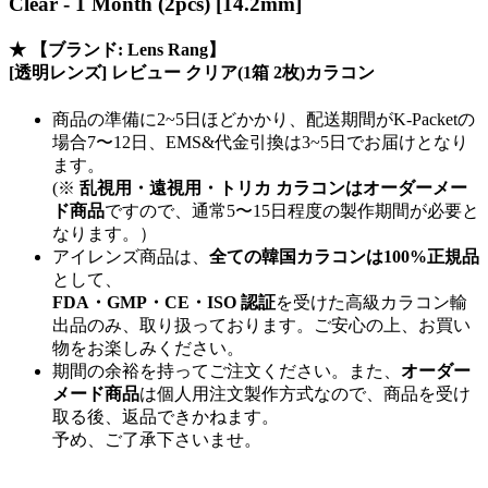
Clear - 1 Month (2pcs) [14.2mm]
★
【ブランド: Lens Rang】
[透明レンズ] レビュー クリア(1箱 2枚)カラコン
商品の準備に2~5日ほどかかり、配送期間がK-Packetの
場合7〜12日、EMS&代金引換は3~5日でお届けとなり
ます。
(※
乱視用・遠視用・トリカ カラコンはオーダーメー
ド商品
ですので、
通常5〜15日程度
の製作期間が必要と
なります。）
アイレンズ商品は、
全ての韓国カラコンは100%正規品
として、
FDA・GMP・CE・ISO 認証
を受けた高級カラコン輸
出品のみ、取り扱っております。ご安心の上、お買い
物をお楽しみください。
期間の余裕を持ってご注文ください。また、
オーダー
メード商品
は個人用注文製作方式なので、商品を受け
取る後、返品できかねます。
予め、ご了承下さいませ。