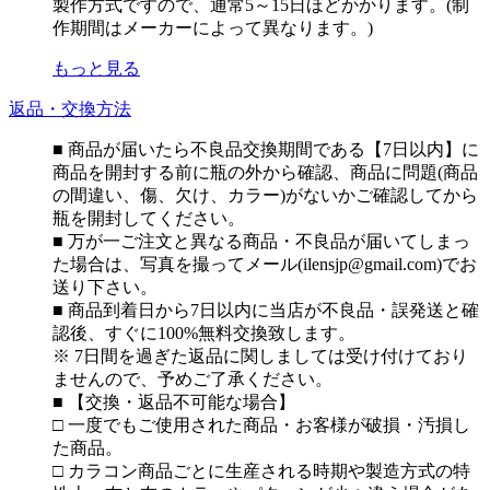
製作方式ですので、通常5～15日ほどかかります。(制
作期間はメーカーによって異なります。)
もっと見る
返品・交換方法
■ 商品が届いたら不良品交換期間である【7日以内】に
商品を開封する前に瓶の外から確認、商品に問題(商品
の間違い、傷、欠け、カラー)がないかご確認してから
瓶を開封してください。
■ 万が一ご注文と異なる商品・不良品が届いてしまっ
た場合は、写真を撮ってメール(ilensjp@gmail.com)でお
送り下さい。
■ 商品到着日から7日以内に当店が不良品・誤発送と確
認後、すぐに100%無料交換致します。
※ 7日間を過ぎた返品に関しましては受け付けており
ませんので、予めご了承ください。
■ 【交換・返品不可能な場合】
□ 一度でもご使用された商品・お客様が破損・汚損し
た商品。
□ カラコン商品ごとに生産される時期や製造方式の特