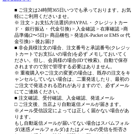
■ ご注文は24時間365日いつでも承っております。お気
軽にご利用くださいませ。
※ 注文 > お支払方法選択(PAYPAL・ クレジットカー
ド・ 銀行振込・ 代金引換) > 入金確認 > 在庫確認 >商
品準備(2〜5日)> 商品梱包 > 発送(K-Packet or EMS or 代
金引換) > 後お届け
■ 非会員様注文の場合、注文番号と承認番号(クレジッ
トカートでお支払いの場合)を必ず メモしておいてく
ださい。但し、会員様の場合(IDで検索)、自動で保存
されますので別で管理する必要はありません。
※ 重複購入やご注文の変更の場合は、既存の注文をキ
ャンセルしていない場合は、二重発送したり、最初の
ご注文で発送される恐れがありますので、必ずメール
にてご連絡ください。
■ 注文確認、受付確認、入金確認、発送メール
□ ご注文後、当店より自動返信メールが届きます。
※メール受信設定によっては正しく届かない場合があ
ります。
もし自動返信メールが届いてない場合はスパムフォル
ダ(迷惑メールフォルダ)またはメールの受信を拒否さ