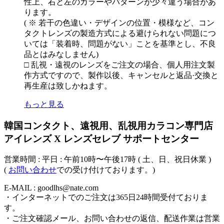
性上、右と左のカラーやパターンが少々違う場合があ
ります。
( ※ 若干の色違い・デザインの位置・模様など、コン
タクトレンズの製造方式による避けられない問題につ
いては「装着時、問題がない」ことを基準とし、不良
品とはみなしません)
□ 乱視・遠視のレンズをご注文の場合、個人用注文製
作方式ですので、製作以後、キャンセルと返品·交換と
再生産は致しかねます。
もっと見る
韓国コンタクト、遠視用、乱視用カラコン専門店
アイレンズ X レンズセレブ サポートセンター
営業時間 : 平日 : 午前10時〜午後17時 ( 土、日、祝日休業 )
(
お問い合わせ
での受け付けております。)
E-MAIL : goodlhs@nate.com
・インターネットでのご注文は365日24時間受付ておりま
す。
・ご注文確認メール、お問い合わせの返信、配送作業は営業