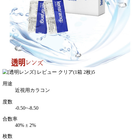
用途
近視用カラコン
度数
-0.50~-8.50
合数率
40% ± 2%
枚数