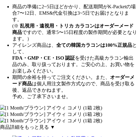
商品の準備に2~5日ほどかかり、配送期間がK-Packetの場
合7〜12日、EMS&代金引換は3~5日でお届けとなりま
す。
(※
乱視用・遠視用・トリカ カラコンはオーダーメード
商品
ですので、
通常5〜15日程度
の製作期間が必要となり
ます。）
アイレンズ商品は、
全ての韓国カラコンは100%正規品
と
して、
FDA・GMP・CE・ISO 認証
を受けた高級カラコン輸出
品のみ、取り扱っております。ご安心の上、お買い物を
お楽しみください。
期間の余裕を持ってご注文ください。また、
オーダーメ
ード商品
は個人用注文製作方式なので、商品を受け取る
後、返品できかねます。
予め、ご了承下さいませ。
商品詳細をもっと見る ▼