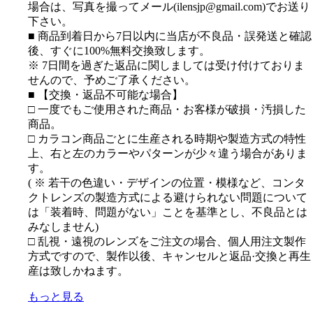
場合は、写真を撮ってメール(ilensjp@gmail.com)でお送り
下さい。
■ 商品到着日から7日以内に当店が不良品・誤発送と確認
後、すぐに100%無料交換致します。
※ 7日間を過ぎた返品に関しましては受け付けておりま
せんので、予めご了承ください。
■ 【交換・返品不可能な場合】
□ 一度でもご使用された商品・お客様が破損・汚損した
商品。
□ カラコン商品ごとに生産される時期や製造方式の特性
上、右と左のカラーやパターンが少々違う場合がありま
す。
( ※ 若干の色違い・デザインの位置・模様など、コンタ
クトレンズの製造方式による避けられない問題について
は「装着時、問題がない」ことを基準とし、不良品とは
みなしません)
□ 乱視・遠視のレンズをご注文の場合、個人用注文製作
方式ですので、製作以後、キャンセルと返品·交換と再生
産は致しかねます。
もっと見る