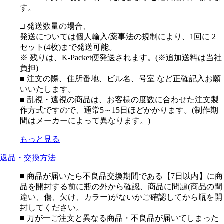
す。
□ 発送数量の場合、
発送については個人輸入/薬事法の規制により、1回に 2
セット(4枚)まで発送可能。
※ 残りは、K-Packet便発送されます。(※追加送料は当社
負担)
■ 注文の際、住所番地、ビル名、号室 など正確記入お願
いいたします。
■ 乱視・遠視の商品は、お客様の度数に合わせた注文製
作方式ですので、通常5～15日ほどかかります。(制作期
間はメーカーによって異なります。)
もっと見る
返品・交換方法
■ 商品が届いたら不良品交換期間である【7日以内】に商
品を開封する前に瓶の外から確認、商品に問題(商品の間
違い、傷、欠け、カラー)がないかご確認してから瓶を開
封してください。
■ 万が一ご注文と異なる商品・不良品が届いてしまった