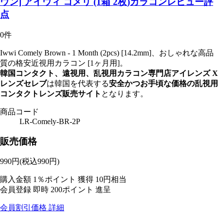
ウン] アイウィ コメリ (1箱 2枚)カラコンレビュー評
点
0件
Iwwi Comely Brown - 1 Month (2pcs) [14.2mm]、おしゃれな高品
質の格安近視用カラコン [1ヶ月用]。
韓国コンタクト、遠視用、乱視用カラコン専門店アイレンズ X
レンズセレブ
は韓国を代表する
安全かつお手頃な価格の乱視用
コンタクトレンズ販売サイト
となります。
商品コード
LR-Comely-BR-2P
販売価格
990
円
(税込990円)
購入金額
1％ポイント 獲得
10円相当
会員登録 即時
200ポイント
進呈
会員割引価格
詳細