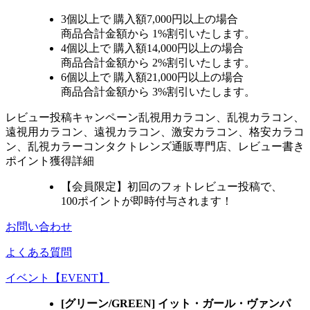
3個
以上で 購入額
7,000円以上
の場合
商品合計金額から
1%
割引いたします。
4個
以上で 購入額
14,000円以上
の場合
商品合計金額から
2%
割引いたします。
6個
以上で 購入額
21,000円以上
の場合
商品合計金額から
3%
割引いたします。
レビュー
投稿キャンペーン
乱視用カラコン、乱視カラコン、
遠視用カラコン、遠視カラコン、激安カラコン、格安カラコ
ン、乱視カラーコンタクトレンズ通販専門店、レビュー書き
ポイント獲得詳細
【会員限定】初回
のフォトレビュー投稿で、
100ポイント
が
即時
付与されます！
お問い合わせ
よくある質問
イベント【EVENT】
[グリーン/GREEN] イット・ガール・ヴァンパ