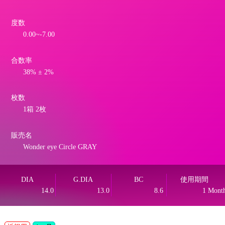
度数
0.00~-7.00
合数率
38% ± 2%
枚数
1箱 2枚
販売名
Wonder eye Circle GRAY
DIA
G.DIA
BC
使用期間
14.0
13.0
8.6
1 Mont