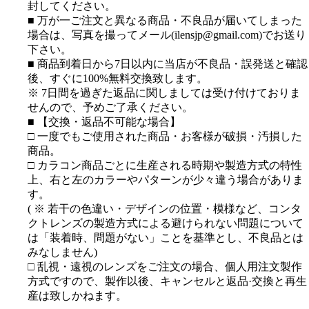
封してください。
■ 万が一ご注文と異なる商品・不良品が届いてしまった
場合は、写真を撮ってメール(ilensjp@gmail.com)でお送り
下さい。
■ 商品到着日から7日以内に当店が不良品・誤発送と確認
後、すぐに100%無料交換致します。
※ 7日間を過ぎた返品に関しましては受け付けておりま
せんので、予めご了承ください。
■ 【交換・返品不可能な場合】
□ 一度でもご使用された商品・お客様が破損・汚損した
商品。
□ カラコン商品ごとに生産される時期や製造方式の特性
上、右と左のカラーやパターンが少々違う場合がありま
す。
( ※ 若干の色違い・デザインの位置・模様など、コンタ
クトレンズの製造方式による避けられない問題について
は「装着時、問題がない」ことを基準とし、不良品とは
みなしません)
□ 乱視・遠視のレンズをご注文の場合、個人用注文製作
方式ですので、製作以後、キャンセルと返品·交換と再生
産は致しかねます。