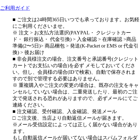
ご利用ガイド
■ ご注文は24時間365日いつでも承っております。お気軽
にご利用くださいませ。
※ 注文 > お支払方法選択(PAYPAL・ クレジットカー
ド・ 銀行振込・ 代金引換) > 入金確認 > 在庫確認 >商品
準備(2〜5日)> 商品梱包 > 発送(K-Packet or EMS or 代金引
換) > 後お届け
■ 非会員様注文の場合、注文番号と承認番号(クレジット
カートでお支払いの場合)を必ず メモしておいてくださ
い。但し、会員様の場合(IDで検索)、自動で保存されま
すので別で管理する必要はありません。
※ 重複購入やご注文の変更の場合は、既存の注文をキャ
ンセルしていない場合は、二重発送したり、最初のご注
文で発送される恐れがありますので、必ずメールにてご
連絡ください。
■ 注文確認、受付確認、入金確認、発送メール
□ ご注文後、当店より自動返信メールが届きます。
※メール受信設定によっては正しく届かない場合があり
ます。
もし自動返信メールが届いてない場合はスパムフォルダ