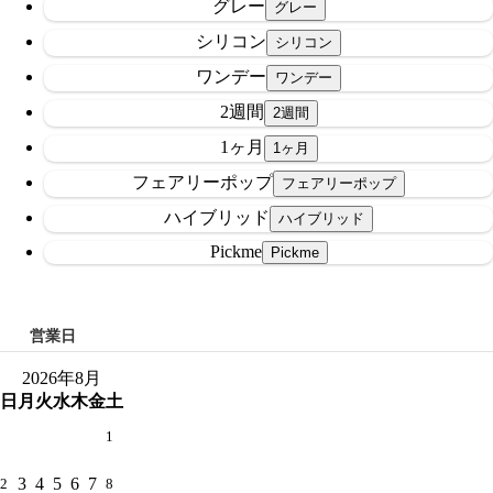
グレー
シリコン
ワンデー
2週間
1ヶ月
フェアリーポップ
ハイブリッド
Pickme
営業日
2026年8月
日
月
火
水
木
金
土
1
3
4
5
6
7
2
8