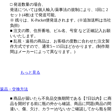
□ 発送数量の場合、
発送については個人輸入/薬事法の規制により、1回に 2
セット(4枚)まで発送可能。
※ 残りは、K-Packet便発送されます。(※追加送料は当社
負担)
■ 注文の際、住所番地、ビル名、号室 など正確記入お願
いいたします。
■ 乱視・遠視の商品は、お客様の度数に合わせた注文製
作方式ですので、通常5～15日ほどかかります。(制作期
間はメーカーによって異なります。)
もっと見る
返品・交換方法
■ 商品が届いたら不良品交換期間である【7日以内】に商
品を開封する前に瓶の外から確認、商品に問題(商品の間
違い、傷、欠け、カラー)がないかご確認してから瓶を開