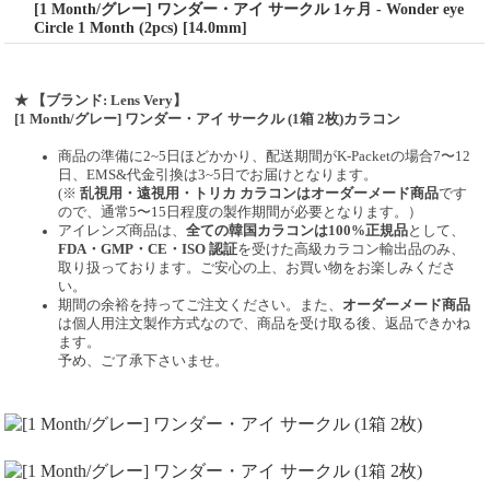
[1 Month/グレー] ワンダー・アイ サークル 1ヶ月 - Wonder eye
Circle 1 Month (2pcs) [14.0mm]
★
【ブランド: Lens Very】
[1 Month/グレー] ワンダー・アイ サークル (1箱 2枚)カラコン
商品の準備に2~5日ほどかかり、配送期間がK-Packetの場合7〜12
日、EMS&代金引換は3~5日でお届けとなります。
(※
乱視用・遠視用・トリカ カラコンはオーダーメード商品
です
ので、
通常5〜15日程度
の製作期間が必要となります。）
アイレンズ商品は、
全ての韓国カラコンは100%正規品
として、
FDA・GMP・CE・ISO 認証
を受けた高級カラコン輸出品のみ、
取り扱っております。ご安心の上、お買い物をお楽しみくださ
い。
期間の余裕を持ってご注文ください。また、
オーダーメード商品
は個人用注文製作方式なので、商品を受け取る後、返品できかね
ます。
予め、ご了承下さいませ。