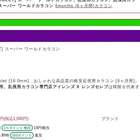
] スーパー ワールドカラコン
6months (6ヶ月間)カラコン
激安カラコン、格安カラコン、乱視用カラコン、トリカカラコン、カ
、[バイオレット/VIOLET] スーパー ワールドカラコンのVIOLET1
ET] スーパー ワールドカラコン
d Violet [16.0mm]、おしゃれな高品質の格安近視用カラコン [6ヶ月用]。
用、乱視用カラコン専門店アイレンズ X レンズセレブ
は韓国を代表す
円
(税込1,880円)
ブランド
額
19円相当
1％ポイント 獲得
 即時
進呈
200ポイント