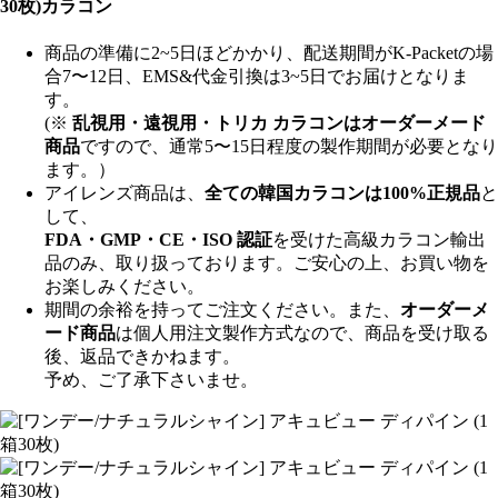
30枚)カラコン
商品の準備に2~5日ほどかかり、配送期間がK-Packetの場
合7〜12日、EMS&代金引換は3~5日でお届けとなりま
す。
(※
乱視用・遠視用・トリカ カラコンはオーダーメード
商品
ですので、
通常5〜15日程度
の製作期間が必要となり
ます。）
アイレンズ商品は、
全ての韓国カラコンは100%正規品
と
して、
FDA・GMP・CE・ISO 認証
を受けた高級カラコン輸出
品のみ、取り扱っております。ご安心の上、お買い物を
お楽しみください。
期間の余裕を持ってご注文ください。また、
オーダーメ
ード商品
は個人用注文製作方式なので、商品を受け取る
後、返品できかねます。
予め、ご了承下さいませ。