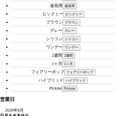
遠視用
ピックミー
ブラウン
グレー
シリコン
ワンデー
2週間
1ヶ月
フェアリーポップ
ハイブリッド
Pickme
営業日
2026年8月
日
月
火
水
木
金
土