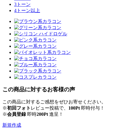
3トーン
4トーン以上
この商品に対するお客様の声
この商品に対するご感想をぜひお寄せください。
※
初回フォト
レビュー投稿で、
100Pt
即時付与！
※
会員登録
即時
200Pt
進呈！
新規作成