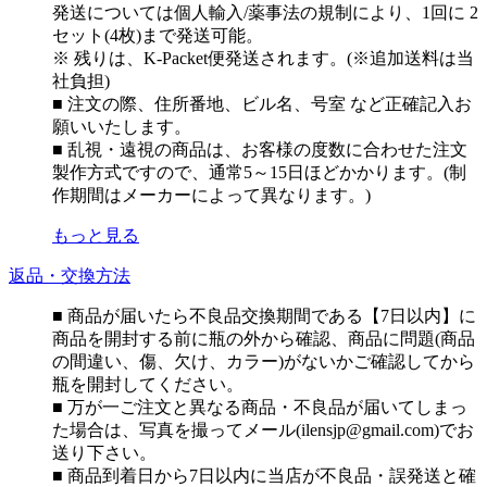
発送については個人輸入/薬事法の規制により、1回に 2
セット(4枚)まで発送可能。
※ 残りは、K-Packet便発送されます。(※追加送料は当
社負担)
■ 注文の際、住所番地、ビル名、号室 など正確記入お
願いいたします。
■ 乱視・遠視の商品は、お客様の度数に合わせた注文
製作方式ですので、通常5～15日ほどかかります。(制
作期間はメーカーによって異なります。)
もっと見る
返品・交換方法
■ 商品が届いたら不良品交換期間である【7日以内】に
商品を開封する前に瓶の外から確認、商品に問題(商品
の間違い、傷、欠け、カラー)がないかご確認してから
瓶を開封してください。
■ 万が一ご注文と異なる商品・不良品が届いてしまっ
た場合は、写真を撮ってメール(ilensjp@gmail.com)でお
送り下さい。
■ 商品到着日から7日以内に当店が不良品・誤発送と確