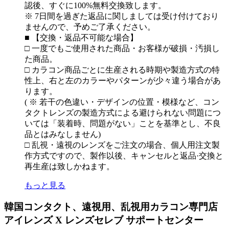
認後、すぐに100%無料交換致します。
※ 7日間を過ぎた返品に関しましては受け付けており
ませんので、予めご了承ください。
■ 【交換・返品不可能な場合】
□ 一度でもご使用された商品・お客様が破損・汚損し
た商品。
□ カラコン商品ごとに生産される時期や製造方式の特
性上、右と左のカラーやパターンが少々違う場合があ
ります。
( ※ 若干の色違い・デザインの位置・模様など、コン
タクトレンズの製造方式による避けられない問題につ
いては「装着時、問題がない」ことを基準とし、不良
品とはみなしません)
□ 乱視・遠視のレンズをご注文の場合、個人用注文製
作方式ですので、製作以後、キャンセルと返品·交換と
再生産は致しかねます。
もっと見る
韓国コンタクト、遠視用、乱視用カラコン専門店
アイレンズ X レンズセレブ サポートセンター