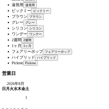
遠視用
ピックミー
ブラウン
グレー
シリコン
ワンデー
2週間
1ヶ月
フェアリーポップ
ハイブリッド
Pickme
営業日
2026年8月
日
月
火
水
木
金
土
1