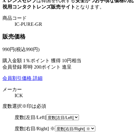
X レンズセレブ
は韓国を代表する
安全かつお手頃な価格の乱
視用コンタクトレンズ販売サイト
となります。
商品コード
IC-PURE-GR
販売価格
990
円
(税込990円)
購入金額
1％ポイント 獲得
10円相当
会員登録 即時
200ポイント
進呈
会員割引価格
詳細
メーカー
ICK
度数選択
※印は必須
度数[左目/Left]
度数[右目/Right] ※