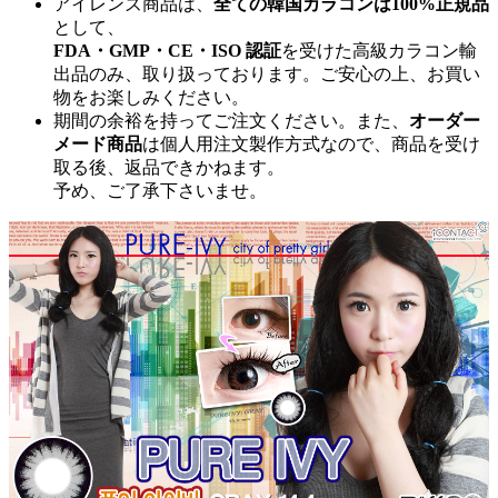
アイレンズ商品は、
全ての韓国カラコンは100%正規品
として、
FDA・GMP・CE・ISO 認証
を受けた高級カラコン輸
出品のみ、取り扱っております。ご安心の上、お買い
物をお楽しみください。
期間の余裕を持ってご注文ください。また、
オーダー
メード商品
は個人用注文製作方式なので、商品を受け
取る後、返品できかねます。
予め、ご了承下さいませ。