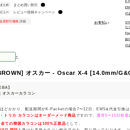
K-
まとめ買い割引
まとめ
EM
レビュー投稿キャンペーン
ビュー
代金
会員割引価格
詳細
お支払い
ST
な
Pa
銀行
代
+
ROWN] オスカー - Oscar X-4 [14.0mm/G&
EBA】
N] オスカーカラコン
ほどかかり、配送期間がK-Packetの場合7〜12日、EMS&代金引換
・トリカ カラコンはオーダーメード商品
ですので、
通常5〜15日程度
、
全ての韓国カラコンは100%正規品
として、
ISO 認証
を受けた高級カラコン輸出品のみ、取り扱っております。