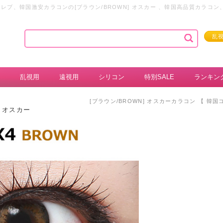
レブ、韓国激安カラコンの[ブラウン/BROWN] オスカー 、韓国高品質カラ
乱
乱視用
遠視用
シリコン
特別SALE
ランキン
[ブラウン/BROWN] オスカーカラコン 【 