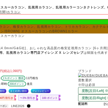
] オスカーカラコン、乱視用カラコン、乱視用カラーコンタクトレンズ、6mo
6ヶ月間)カラコン
ラコン、格安カラコン、乱視用カラコン、トリカカラコン、カクテル
ン/BROWN] オスカーカラコンのBROWN1カラー
 オスカーカラコン
WN [14.0mm/G&G社]、おしゃれな高品質の格安近視用カラコン [6ヶ月用
用、乱視用カラコン専門店アイレンズ X レンズセレブ
は韓国を代表す
円
(税込1,090円)
ブランド
[DUEBA
額
11円相当
1％ポイント 獲得
度数選択
 即時
進呈
200ポイント
※印は必須
割引
まとめ買い割引
フォトレビュー
00円 割引き
〜3% 割引き
100 ポイント
配送料
【5
LINE2026
ーポン