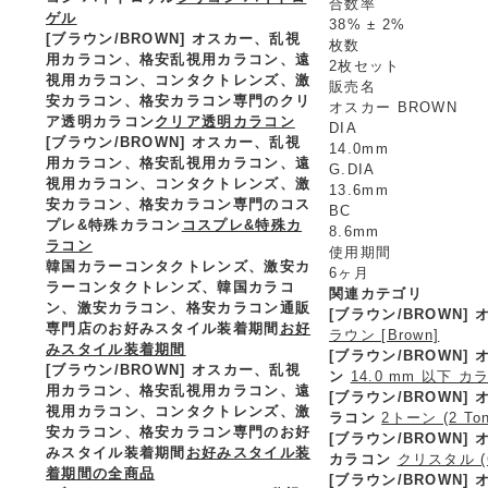
合数率
ゲル
38% ± 2%
[ブラウン/BROWN] オスカー、乱視
枚数
用カラコン、格安乱視用カラコン、遠
2枚セット
視用カラコン、コンタクトレンズ、激
販売名
安カラコン、格安カラコン専門のクリ
オスカー BROWN
ア透明カラコン
クリア透明カラコン
DIA
[ブラウン/BROWN] オスカー、乱視
14.0mm
用カラコン、格安乱視用カラコン、遠
G.DIA
視用カラコン、コンタクトレンズ、激
13.6mm
安カラコン、格安カラコン専門のコス
BC
プレ&特殊カラコン
コスプレ&特殊カ
8.6mm
ラコン
使用期間
韓国カラーコンタクトレンズ、激安カ
6ヶ月
ラーコンタクトレンズ、韓国カラコ
関連カテゴリ
ン、激安カラコン、格安カラコン通販
[ブラウン/BROWN
専門店のお好みスタイル装着期間
お好
ラウン [Brown]
みスタイル装着期間
[ブラウン/BROWN
[ブラウン/BROWN] オスカー、乱視
ン
14.0 mm 以下 カ
用カラコン、格安乱視用カラコン、遠
[ブラウン/BROWN]
視用カラコン、コンタクトレンズ、激
ラコン
2トーン (2 T
安カラコン、格安カラコン専門のお好
[ブラウン/BROWN]
みスタイル装着期間
お好みスタイル装
カラコン
クリスタル (C
着期間の全商品
[ブラウン/BROWN