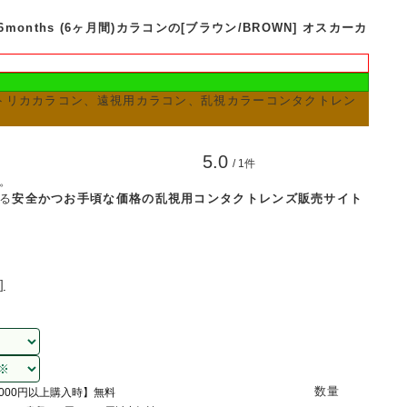
nths (6ヶ月間)カラコンの[ブラウン/BROWN] オスカーカ
トリカカラコン、遠視用カラコン、乱視カラーコンタクトレン
5.0
/ 1件
]。
る
安全かつお手頃な価格の乱視用コンタクトレンズ販売サイト
]
数量
,000円以上購入時】無料