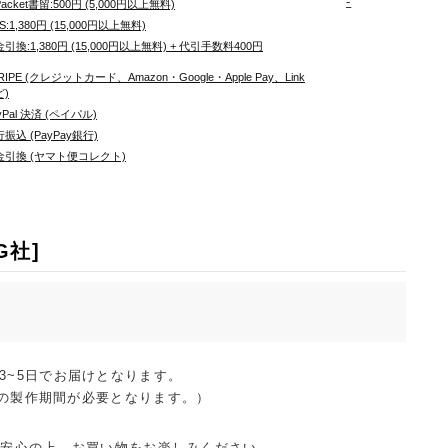
-
Packet書留:500円 (5,000円以上無料)
S:1,380円 (15,000円以上無料)
引換:1,380円 (15,000円以上無料) + 代引手数料400円
RIPE (クレジットカード、Amazon・Google・Apple Pay、Link
ど)
yPal 決済 (ペイパル)
振込 (PayPay銀行)
金引換 (ヤマト便コレクト)
G社]
は3~5日でお届けとなります。
の製作期間が必要となります。）
ご安心の上、お買い物をお楽しみください。