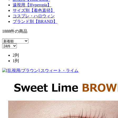
遠視用【Hyperopia】
サイズ別【着色直径】
コスプレ・ハロウィン
ブランド別【BRAND】
1888
件
の商品
2列
1列