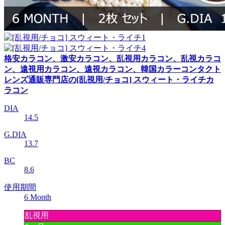
格安カラコン、激安カラコン、乱視用カラコン、乱視カラコ
ン、遠視用カラコン、遠視カラコン、韓国カラーコンタクト
レンズ通販専門店の[乱視用/チョコ] スウィート・ライチカ
ラコン
DIA
14.5
G.DIA
13.7
BC
8.6
使用期間
6 Month
乱視用